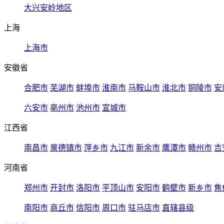
大兴安岭地区
上海
上海市
安徽省
合肥市
芜湖市
蚌埠市
淮南市
马鞍山市
淮北市
铜陵市
安
六安市
亳州市
池州市
宣城市
江西省
南昌市
景德镇市
萍乡市
九江市
新余市
鹰潭市
赣州市
吉
河南省
郑州市
开封市
洛阳市
平顶山市
安阳市
鹤壁市
新乡市
焦
南阳市
商丘市
信阳市
周口市
驻马店市
直辖县级