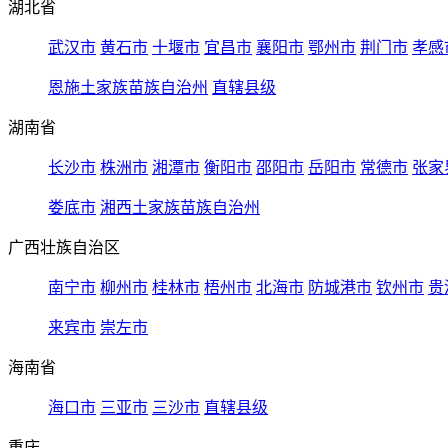
湖北省
武汉市
黄石市
十堰市
宜昌市
襄阳市
鄂州市
荆门市
孝感
恩施土家族苗族自治州
直辖县级
湖南省
长沙市
株洲市
湘潭市
衡阳市
邵阳市
岳阳市
常德市
张家
娄底市
湘西土家族苗族自治州
广西壮族自治区
南宁市
柳州市
桂林市
梧州市
北海市
防城港市
钦州市
贵
来宾市
崇左市
海南省
海口市
三亚市
三沙市
直辖县级
重庆