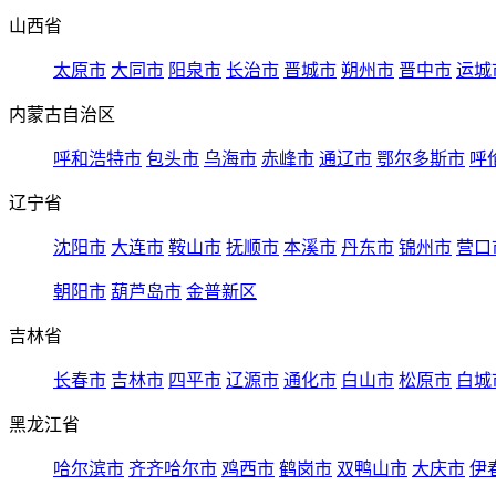
山西省
太原市
大同市
阳泉市
长治市
晋城市
朔州市
晋中市
运城
内蒙古自治区
呼和浩特市
包头市
乌海市
赤峰市
通辽市
鄂尔多斯市
呼
辽宁省
沈阳市
大连市
鞍山市
抚顺市
本溪市
丹东市
锦州市
营口
朝阳市
葫芦岛市
金普新区
吉林省
长春市
吉林市
四平市
辽源市
通化市
白山市
松原市
白城
黑龙江省
哈尔滨市
齐齐哈尔市
鸡西市
鹤岗市
双鸭山市
大庆市
伊