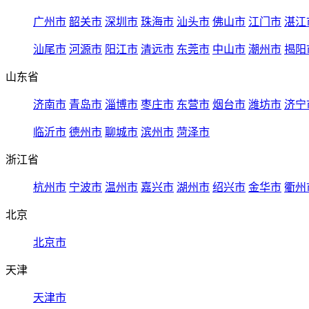
广州市
韶关市
深圳市
珠海市
汕头市
佛山市
江门市
湛江
汕尾市
河源市
阳江市
清远市
东莞市
中山市
潮州市
揭阳
山东省
济南市
青岛市
淄博市
枣庄市
东营市
烟台市
潍坊市
济宁
临沂市
德州市
聊城市
滨州市
菏泽市
浙江省
杭州市
宁波市
温州市
嘉兴市
湖州市
绍兴市
金华市
衢州
北京
北京市
天津
天津市