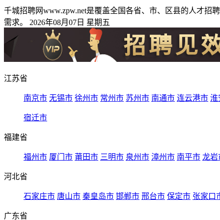
千城招聘网www.zpw.net是覆盖全国各省、市、区县的
需求。 2026年08月07日 星期五
江苏省
南京市
无锡市
徐州市
常州市
苏州市
南通市
连云港市
淮
宿迁市
福建省
福州市
厦门市
莆田市
三明市
泉州市
漳州市
南平市
龙岩
河北省
石家庄市
唐山市
秦皇岛市
邯郸市
邢台市
保定市
张家口
广东省