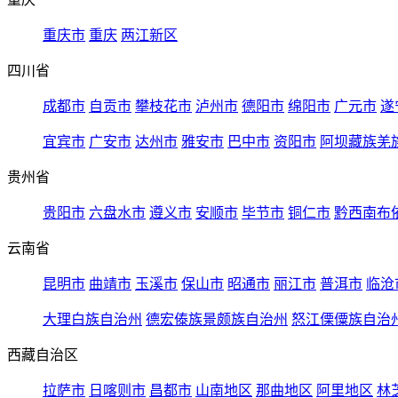
重庆市
重庆
两江新区
四川省
成都市
自贡市
攀枝花市
泸州市
德阳市
绵阳市
广元市
遂
宜宾市
广安市
达州市
雅安市
巴中市
资阳市
阿坝藏族羌
贵州省
贵阳市
六盘水市
遵义市
安顺市
毕节市
铜仁市
黔西南布
云南省
昆明市
曲靖市
玉溪市
保山市
昭通市
丽江市
普洱市
临沧
大理白族自治州
德宏傣族景颇族自治州
怒江傈僳族自治
西藏自治区
拉萨市
日喀则市
昌都市
山南地区
那曲地区
阿里地区
林