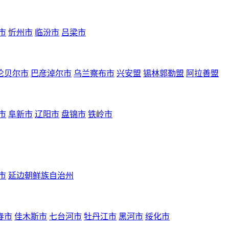
市
忻州市
临汾市
吕梁市
伦贝尔市
巴彦淖尔市
乌兰察布市
兴安盟
锡林郭勒盟
阿拉善盟
市
阜新市
辽阳市
盘锦市
铁岭市
市
延边朝鲜族自治州
春市
佳木斯市
七台河市
牡丹江市
黑河市
绥化市