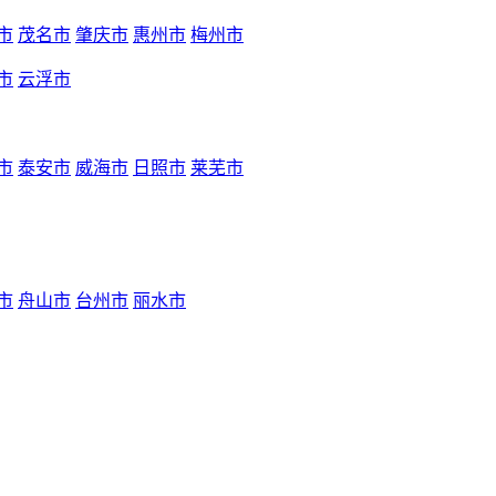
市
茂名市
肇庆市
惠州市
梅州市
市
云浮市
市
泰安市
威海市
日照市
莱芜市
市
舟山市
台州市
丽水市