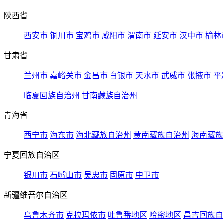
陕西省
西安市
铜川市
宝鸡市
咸阳市
渭南市
延安市
汉中市
榆林
甘肃省
兰州市
嘉峪关市
金昌市
白银市
天水市
武威市
张掖市
平
临夏回族自治州
甘南藏族自治州
青海省
西宁市
海东市
海北藏族自治州
黄南藏族自治州
海南藏族
宁夏回族自治区
银川市
石嘴山市
吴忠市
固原市
中卫市
新疆维吾尔自治区
乌鲁木齐市
克拉玛依市
吐鲁番地区
哈密地区
昌吉回族自