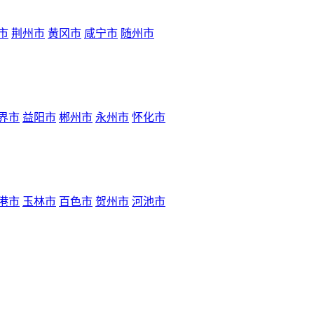
市
荆州市
黄冈市
咸宁市
随州市
界市
益阳市
郴州市
永州市
怀化市
港市
玉林市
百色市
贺州市
河池市