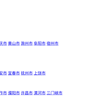
庆市
黄山市
滁州市
阜阳市
宿州市
安市
宜春市
抚州市
上饶市
作市
濮阳市
许昌市
漯河市
三门峡市