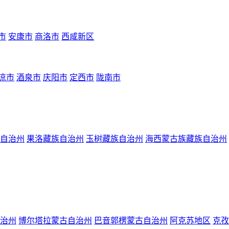
市
安康市
商洛市
西咸新区
凉市
酒泉市
庆阳市
定西市
陇南市
自治州
果洛藏族自治州
玉树藏族自治州
海西蒙古族藏族自治州
治州
博尔塔拉蒙古自治州
巴音郭楞蒙古自治州
阿克苏地区
克孜