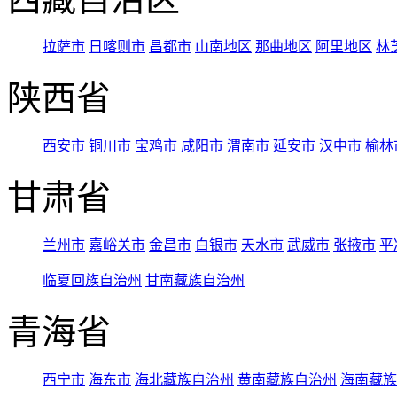
拉萨市
日喀则市
昌都市
山南地区
那曲地区
阿里地区
林
陕西省
西安市
铜川市
宝鸡市
咸阳市
渭南市
延安市
汉中市
榆林
甘肃省
兰州市
嘉峪关市
金昌市
白银市
天水市
武威市
张掖市
平
临夏回族自治州
甘南藏族自治州
青海省
西宁市
海东市
海北藏族自治州
黄南藏族自治州
海南藏族