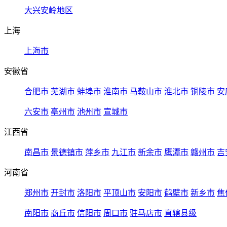
大兴安岭地区
上海
上海市
安徽省
合肥市
芜湖市
蚌埠市
淮南市
马鞍山市
淮北市
铜陵市
安
六安市
亳州市
池州市
宣城市
江西省
南昌市
景德镇市
萍乡市
九江市
新余市
鹰潭市
赣州市
吉
河南省
郑州市
开封市
洛阳市
平顶山市
安阳市
鹤壁市
新乡市
焦
南阳市
商丘市
信阳市
周口市
驻马店市
直辖县级