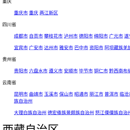
重庆
重庆市
重庆
两江新区
四川省
成都市
自贡市
攀枝花市
泸州市
德阳市
绵阳市
广元市
遂
宜宾市
广安市
达州市
雅安市
巴中市
资阳市
阿坝藏族羌
贵州省
贵阳市
六盘水市
遵义市
安顺市
毕节市
铜仁市
黔西南布
云南省
昆明市
曲靖市
玉溪市
保山市
昭通市
丽江市
普洱市
临沧
族自治州
大理白族自治州
德宏傣族景颇族自治州
怒江傈僳族自治
西藏自治区