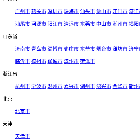
广州市
韶关市
深圳市
珠海市
汕头市
佛山市
江门市
湛江
汕尾市
河源市
阳江市
清远市
东莞市
中山市
潮州市
揭阳
山东省
济南市
青岛市
淄博市
枣庄市
东营市
烟台市
潍坊市
济宁
临沂市
德州市
聊城市
滨州市
菏泽市
浙江省
杭州市
宁波市
温州市
嘉兴市
湖州市
绍兴市
金华市
衢州
北京
北京市
天津
天津市