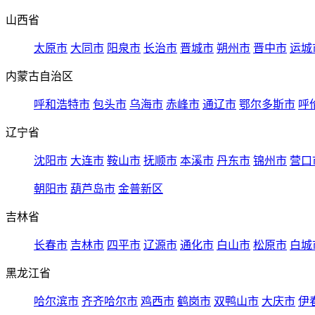
山西省
太原市
大同市
阳泉市
长治市
晋城市
朔州市
晋中市
运城
内蒙古自治区
呼和浩特市
包头市
乌海市
赤峰市
通辽市
鄂尔多斯市
呼
辽宁省
沈阳市
大连市
鞍山市
抚顺市
本溪市
丹东市
锦州市
营口
朝阳市
葫芦岛市
金普新区
吉林省
长春市
吉林市
四平市
辽源市
通化市
白山市
松原市
白城
黑龙江省
哈尔滨市
齐齐哈尔市
鸡西市
鹤岗市
双鸭山市
大庆市
伊