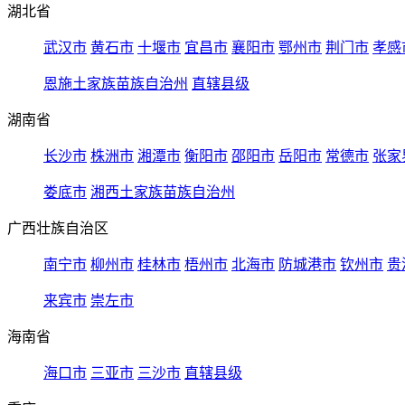
湖北省
武汉市
黄石市
十堰市
宜昌市
襄阳市
鄂州市
荆门市
孝感
恩施土家族苗族自治州
直辖县级
湖南省
长沙市
株洲市
湘潭市
衡阳市
邵阳市
岳阳市
常德市
张家
娄底市
湘西土家族苗族自治州
广西壮族自治区
南宁市
柳州市
桂林市
梧州市
北海市
防城港市
钦州市
贵
来宾市
崇左市
海南省
海口市
三亚市
三沙市
直辖县级