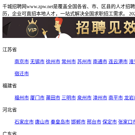
千城招聘网www.zpw.net是覆盖全国各省、市、区县的人
历，企业可直招本地人才，一站式解决全国求职招工需求。 2026
江苏省
南京市
无锡市
徐州市
常州市
苏州市
南通市
连云港市
淮
宿迁市
福建省
福州市
厦门市
莆田市
三明市
泉州市
漳州市
南平市
龙岩
河北省
石家庄市
唐山市
秦皇岛市
邯郸市
邢台市
保定市
张家口
广东省