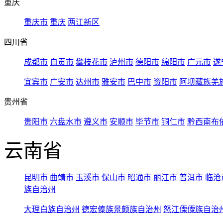
重庆
重庆市
重庆
两江新区
四川省
成都市
自贡市
攀枝花市
泸州市
德阳市
绵阳市
广元市
遂
宜宾市
广安市
达州市
雅安市
巴中市
资阳市
阿坝藏族羌
贵州省
贵阳市
六盘水市
遵义市
安顺市
毕节市
铜仁市
黔西南布
云南省
昆明市
曲靖市
玉溪市
保山市
昭通市
丽江市
普洱市
临沧
族自治州
大理白族自治州
德宏傣族景颇族自治州
怒江傈僳族自治