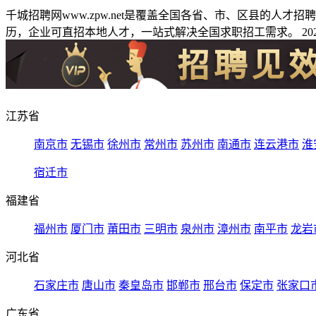
千城招聘网www.zpw.net是覆盖全国各省、市、区县的人
历，企业可直招本地人才，一站式解决全国求职招工需求。 2026
江苏省
南京市
无锡市
徐州市
常州市
苏州市
南通市
连云港市
淮
宿迁市
福建省
福州市
厦门市
莆田市
三明市
泉州市
漳州市
南平市
龙岩
河北省
石家庄市
唐山市
秦皇岛市
邯郸市
邢台市
保定市
张家口
广东省