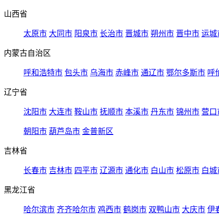
山西省
太原市
大同市
阳泉市
长治市
晋城市
朔州市
晋中市
运城
内蒙古自治区
呼和浩特市
包头市
乌海市
赤峰市
通辽市
鄂尔多斯市
呼
辽宁省
沈阳市
大连市
鞍山市
抚顺市
本溪市
丹东市
锦州市
营口
朝阳市
葫芦岛市
金普新区
吉林省
长春市
吉林市
四平市
辽源市
通化市
白山市
松原市
白城
黑龙江省
哈尔滨市
齐齐哈尔市
鸡西市
鹤岗市
双鸭山市
大庆市
伊