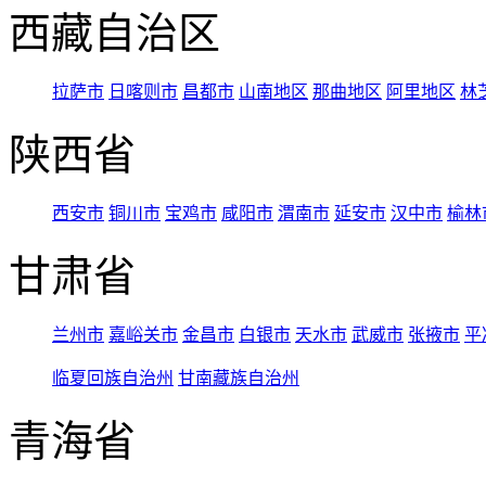
西藏自治区
拉萨市
日喀则市
昌都市
山南地区
那曲地区
阿里地区
林
陕西省
西安市
铜川市
宝鸡市
咸阳市
渭南市
延安市
汉中市
榆林
甘肃省
兰州市
嘉峪关市
金昌市
白银市
天水市
武威市
张掖市
平
临夏回族自治州
甘南藏族自治州
青海省