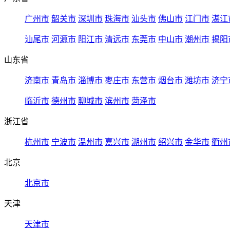
广州市
韶关市
深圳市
珠海市
汕头市
佛山市
江门市
湛江
汕尾市
河源市
阳江市
清远市
东莞市
中山市
潮州市
揭阳
山东省
济南市
青岛市
淄博市
枣庄市
东营市
烟台市
潍坊市
济宁
临沂市
德州市
聊城市
滨州市
菏泽市
浙江省
杭州市
宁波市
温州市
嘉兴市
湖州市
绍兴市
金华市
衢州
北京
北京市
天津
天津市