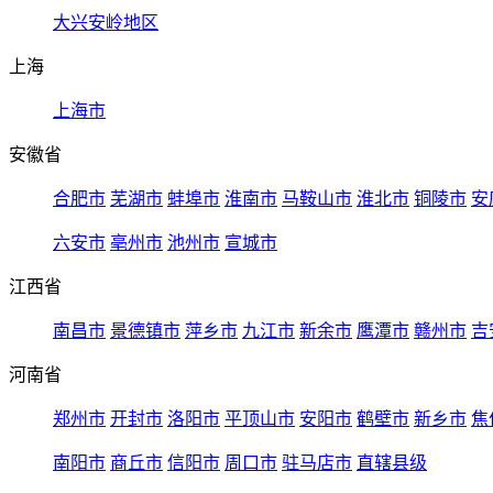
大兴安岭地区
上海
上海市
安徽省
合肥市
芜湖市
蚌埠市
淮南市
马鞍山市
淮北市
铜陵市
安
六安市
亳州市
池州市
宣城市
江西省
南昌市
景德镇市
萍乡市
九江市
新余市
鹰潭市
赣州市
吉
河南省
郑州市
开封市
洛阳市
平顶山市
安阳市
鹤壁市
新乡市
焦
南阳市
商丘市
信阳市
周口市
驻马店市
直辖县级