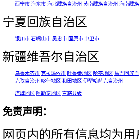
西宁市
海东市
海北藏族自治州
黄南藏族自治州
海南藏族
宁夏回族自治区
银川市
石嘴山市
吴忠市
固原市
中卫市
新疆维吾尔自治区
乌鲁木齐市
克拉玛依市
吐鲁番地区
哈密地区
昌吉回族自
克孜自治州
喀什地区
和田地区
伊犁哈萨克自治州
塔城地区
阿勒泰地区
直辖县级
免责声明：
网页内的所有信息均为用