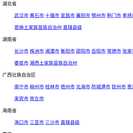
湖北省
武汉市
黄石市
十堰市
宜昌市
襄阳市
鄂州市
荆门市
孝感
恩施土家族苗族自治州
直辖县级
湖南省
长沙市
株洲市
湘潭市
衡阳市
邵阳市
岳阳市
常德市
张家
娄底市
湘西土家族苗族自治州
广西壮族自治区
南宁市
柳州市
桂林市
梧州市
北海市
防城港市
钦州市
贵
来宾市
崇左市
海南省
海口市
三亚市
三沙市
直辖县级