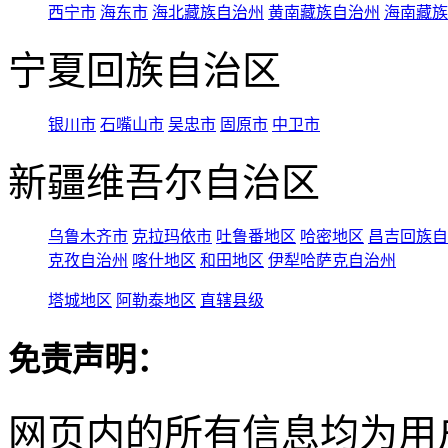
西宁市
海东市
海北藏族自治州
黄南藏族自治州
海南藏族
宁夏回族自治区
银川市
石嘴山市
吴忠市
固原市
中卫市
新疆维吾尔自治区
乌鲁木齐市
克拉玛依市
吐鲁番地区
哈密地区
昌吉回族自
克孜自治州
喀什地区
和田地区
伊犁哈萨克自治州
塔城地区
阿勒泰地区
直辖县级
免责声明：
网页内的所有信息均为用