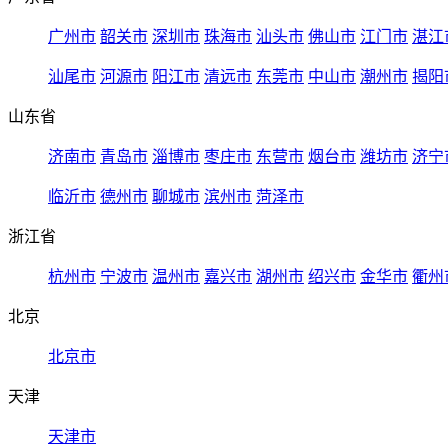
广州市
韶关市
深圳市
珠海市
汕头市
佛山市
江门市
湛江
汕尾市
河源市
阳江市
清远市
东莞市
中山市
潮州市
揭阳
山东省
济南市
青岛市
淄博市
枣庄市
东营市
烟台市
潍坊市
济宁
临沂市
德州市
聊城市
滨州市
菏泽市
浙江省
杭州市
宁波市
温州市
嘉兴市
湖州市
绍兴市
金华市
衢州
北京
北京市
天津
天津市