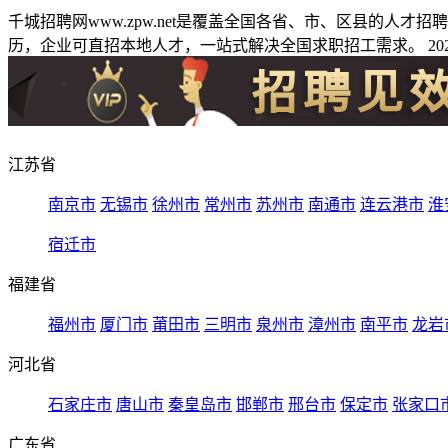
千城招聘网www.zpw.net是覆盖全国各省、市、区县的人
历，企业可直招本地人才，一站式解决全国求职招工需求。 2026
江苏省
南京市
无锡市
徐州市
常州市
苏州市
南通市
连云港市
淮
宿迁市
福建省
福州市
厦门市
莆田市
三明市
泉州市
漳州市
南平市
龙岩
河北省
石家庄市
唐山市
秦皇岛市
邯郸市
邢台市
保定市
张家口
广东省