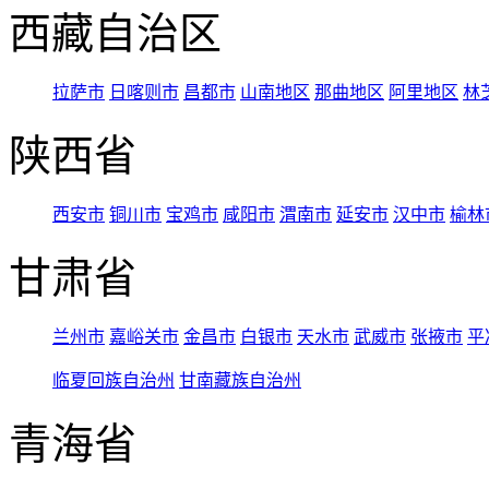
西藏自治区
拉萨市
日喀则市
昌都市
山南地区
那曲地区
阿里地区
林
陕西省
西安市
铜川市
宝鸡市
咸阳市
渭南市
延安市
汉中市
榆林
甘肃省
兰州市
嘉峪关市
金昌市
白银市
天水市
武威市
张掖市
平
临夏回族自治州
甘南藏族自治州
青海省