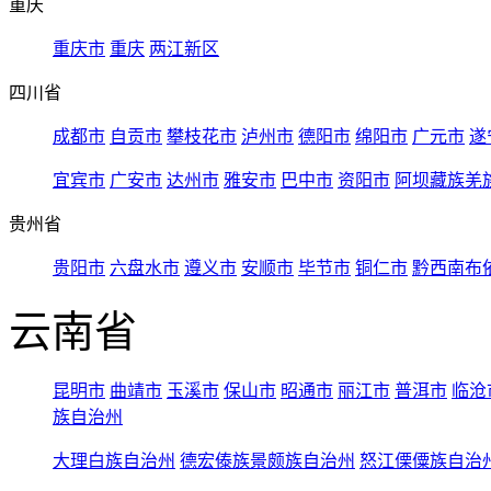
重庆
重庆市
重庆
两江新区
四川省
成都市
自贡市
攀枝花市
泸州市
德阳市
绵阳市
广元市
遂
宜宾市
广安市
达州市
雅安市
巴中市
资阳市
阿坝藏族羌
贵州省
贵阳市
六盘水市
遵义市
安顺市
毕节市
铜仁市
黔西南布
云南省
昆明市
曲靖市
玉溪市
保山市
昭通市
丽江市
普洱市
临沧
族自治州
大理白族自治州
德宏傣族景颇族自治州
怒江傈僳族自治