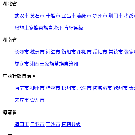
湖北省
武汉市
黄石市
十堰市
宜昌市
襄阳市
鄂州市
荆门市
孝感
恩施土家族苗族自治州
直辖县级
湖南省
长沙市
株洲市
湘潭市
衡阳市
邵阳市
岳阳市
常德市
张家
娄底市
湘西土家族苗族自治州
广西壮族自治区
南宁市
柳州市
桂林市
梧州市
北海市
防城港市
钦州市
贵
来宾市
崇左市
海南省
海口市
三亚市
三沙市
直辖县级