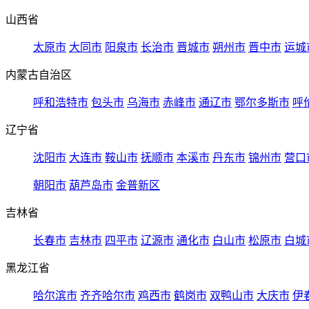
山西省
太原市
大同市
阳泉市
长治市
晋城市
朔州市
晋中市
运城
内蒙古自治区
呼和浩特市
包头市
乌海市
赤峰市
通辽市
鄂尔多斯市
呼
辽宁省
沈阳市
大连市
鞍山市
抚顺市
本溪市
丹东市
锦州市
营口
朝阳市
葫芦岛市
金普新区
吉林省
长春市
吉林市
四平市
辽源市
通化市
白山市
松原市
白城
黑龙江省
哈尔滨市
齐齐哈尔市
鸡西市
鹤岗市
双鸭山市
大庆市
伊