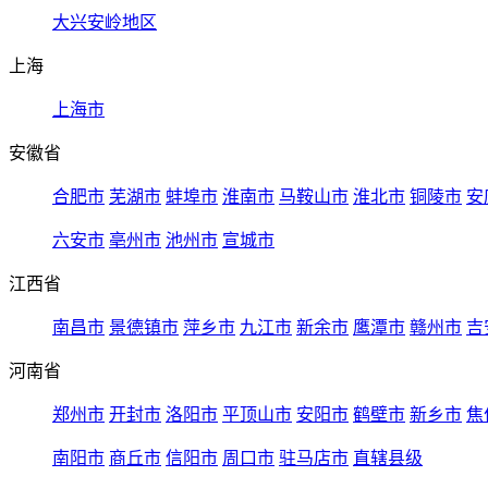
大兴安岭地区
上海
上海市
安徽省
合肥市
芜湖市
蚌埠市
淮南市
马鞍山市
淮北市
铜陵市
安
六安市
亳州市
池州市
宣城市
江西省
南昌市
景德镇市
萍乡市
九江市
新余市
鹰潭市
赣州市
吉
河南省
郑州市
开封市
洛阳市
平顶山市
安阳市
鹤壁市
新乡市
焦
南阳市
商丘市
信阳市
周口市
驻马店市
直辖县级