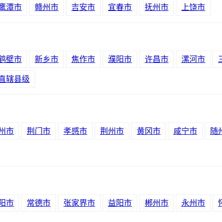
鹰潭市
赣州市
吉安市
宜春市
抚州市
上饶市
鹤壁市
新乡市
焦作市
濮阳市
许昌市
漯河市
直辖县级
州市
荆门市
孝感市
荆州市
黄冈市
咸宁市
随
阳市
常德市
张家界市
益阳市
郴州市
永州市