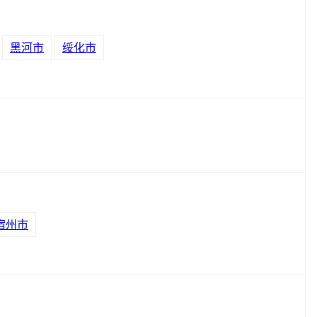
黑河市
绥化市
宿州市