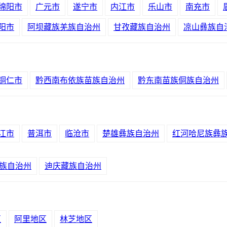
绵阳市
广元市
遂宁市
内江市
乐山市
南充市
阳市
阿坝藏族羌族自治州
甘孜藏族自治州
凉山彝族自
铜仁市
黔西南布依族苗族自治州
黔东南苗族侗族自治州
江市
普洱市
临沧市
楚雄彝族自治州
红河哈尼族彝
族自治州
迪庆藏族自治州
区
阿里地区
林芝地区