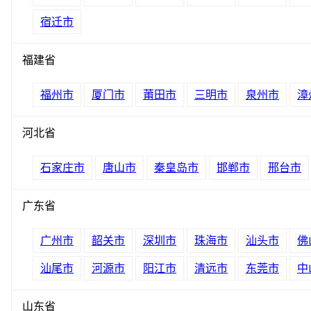
宿迁市
福建省
福州市
厦门市
莆田市
三明市
泉州市
漳
河北省
石家庄市
唐山市
秦皇岛市
邯郸市
邢台市
广东省
广州市
韶关市
深圳市
珠海市
汕头市
佛
汕尾市
河源市
阳江市
清远市
东莞市
中
山东省