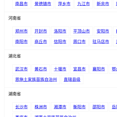
南昌市
景德镇市
萍乡市
九江市
新余市
河南省
郑州市
开封市
洛阳市
平顶山市
安阳市
南阳市
商丘市
信阳市
周口市
驻马店市
湖北省
武汉市
黄石市
十堰市
宜昌市
襄阳市
鄂
恩施土家族苗族自治州
直辖县级
湖南省
长沙市
株洲市
湘潭市
衡阳市
邵阳市
岳