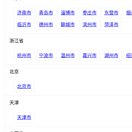
济南市
青岛市
淄博市
枣庄市
东营市
烟
临沂市
德州市
聊城市
滨州市
菏泽市
浙江省
杭州市
宁波市
温州市
嘉兴市
湖州市
绍
北京
北京市
天津
天津市