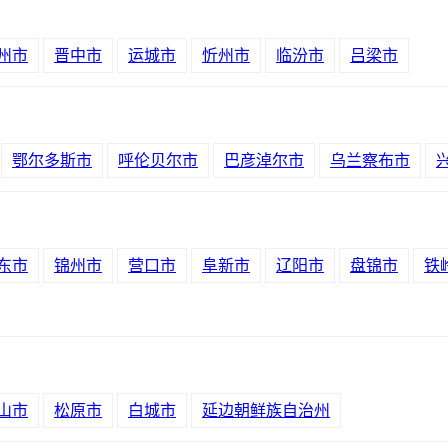
州市
晋中市
运城市
忻州市
临汾市
吕梁市
鄂尔多斯市
呼伦贝尔市
巴彦淖尔市
乌兰察布市
东市
锦州市
营口市
阜新市
辽阳市
盘锦市
铁
山市
松原市
白城市
延边朝鲜族自治州