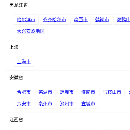
黑龙江省
哈尔滨市
齐齐哈尔市
鸡西市
鹤岗市
双鸭
大兴安岭地区
上海
上海市
安徽省
合肥市
芜湖市
蚌埠市
淮南市
马鞍山市
六安市
亳州市
池州市
宣城市
江西省