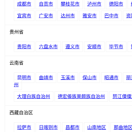
成都市
自贡市
攀枝花市
泸州市
德阳市
宜宾市
广安市
达州市
雅安市
巴中市
资
贵州省
贵阳市
六盘水市
遵义市
安顺市
毕节市
云南省
昆明市
曲靖市
玉溪市
保山市
昭通市
丽
州
大理白族自治州
德宏傣族景颇族自治州
怒江傈僳
西藏自治区
拉萨市
日喀则市
昌都市
山南地区
那曲地