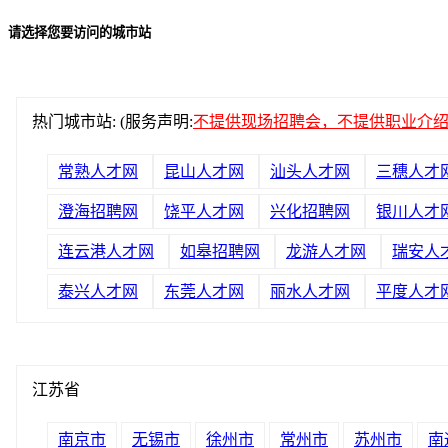
请选择您要访问的城市站
热门城市站: (服务声明:
不提供现场招聘会，不提供职业介
常熟人才网
昆山人才网
汕头人才网
三穗人才
澄海招聘网
饶平人才网
兴化招聘网
银川人才
连云港人才网
如皋招聘网
龙游人才网
瑞安人
泰兴人才网
东莞人才网
丽水人才网
平度人才
江苏省
南京市
无锡市
徐州市
常州市
苏州市
南