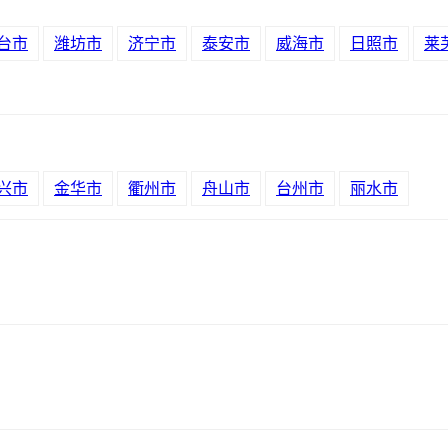
台市
潍坊市
济宁市
泰安市
威海市
日照市
莱
兴市
金华市
衢州市
舟山市
台州市
丽水市