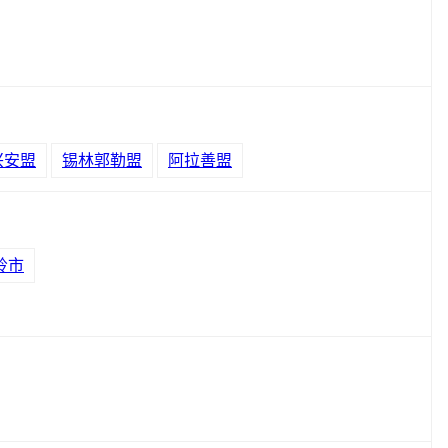
兴安盟
锡林郭勒盟
阿拉善盟
岭市