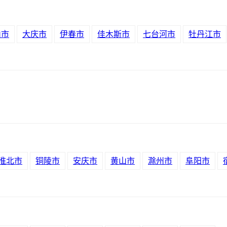
山市
大庆市
伊春市
佳木斯市
七台河市
牡丹江市
淮北市
铜陵市
安庆市
黄山市
滁州市
阜阳市