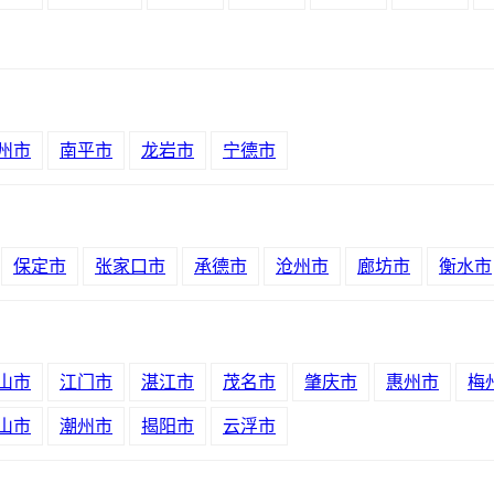
州市
南平市
龙岩市
宁德市
保定市
张家口市
承德市
沧州市
廊坊市
衡水市
山市
江门市
湛江市
茂名市
肇庆市
惠州市
梅
山市
潮州市
揭阳市
云浮市