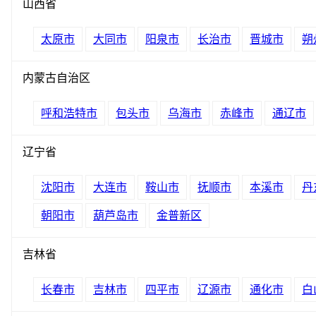
山西省
太原市
大同市
阳泉市
长治市
晋城市
朔
内蒙古自治区
呼和浩特市
包头市
乌海市
赤峰市
通辽市
辽宁省
沈阳市
大连市
鞍山市
抚顺市
本溪市
丹
朝阳市
葫芦岛市
金普新区
吉林省
长春市
吉林市
四平市
辽源市
通化市
白