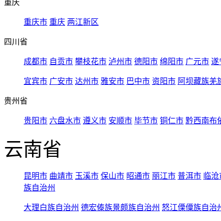
重庆
重庆市
重庆
两江新区
四川省
成都市
自贡市
攀枝花市
泸州市
德阳市
绵阳市
广元市
遂
宜宾市
广安市
达州市
雅安市
巴中市
资阳市
阿坝藏族羌
贵州省
贵阳市
六盘水市
遵义市
安顺市
毕节市
铜仁市
黔西南布
云南省
昆明市
曲靖市
玉溪市
保山市
昭通市
丽江市
普洱市
临沧
族自治州
大理白族自治州
德宏傣族景颇族自治州
怒江傈僳族自治