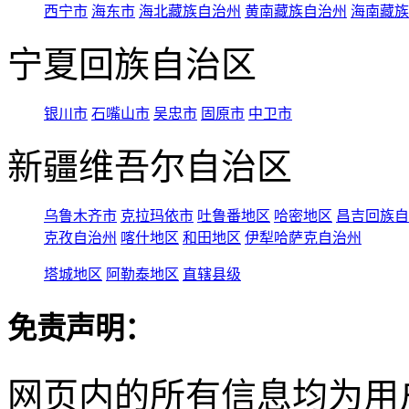
西宁市
海东市
海北藏族自治州
黄南藏族自治州
海南藏族
宁夏回族自治区
银川市
石嘴山市
吴忠市
固原市
中卫市
新疆维吾尔自治区
乌鲁木齐市
克拉玛依市
吐鲁番地区
哈密地区
昌吉回族自
克孜自治州
喀什地区
和田地区
伊犁哈萨克自治州
塔城地区
阿勒泰地区
直辖县级
免责声明：
网页内的所有信息均为用