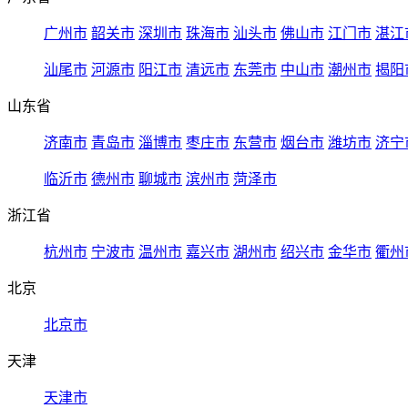
广州市
韶关市
深圳市
珠海市
汕头市
佛山市
江门市
湛江
汕尾市
河源市
阳江市
清远市
东莞市
中山市
潮州市
揭阳
山东省
济南市
青岛市
淄博市
枣庄市
东营市
烟台市
潍坊市
济宁
临沂市
德州市
聊城市
滨州市
菏泽市
浙江省
杭州市
宁波市
温州市
嘉兴市
湖州市
绍兴市
金华市
衢州
北京
北京市
天津
天津市