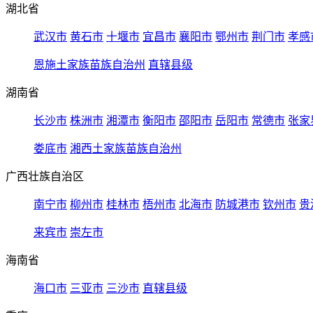
湖北省
武汉市
黄石市
十堰市
宜昌市
襄阳市
鄂州市
荆门市
孝感
恩施土家族苗族自治州
直辖县级
湖南省
长沙市
株洲市
湘潭市
衡阳市
邵阳市
岳阳市
常德市
张家
娄底市
湘西土家族苗族自治州
广西壮族自治区
南宁市
柳州市
桂林市
梧州市
北海市
防城港市
钦州市
贵
来宾市
崇左市
海南省
海口市
三亚市
三沙市
直辖县级