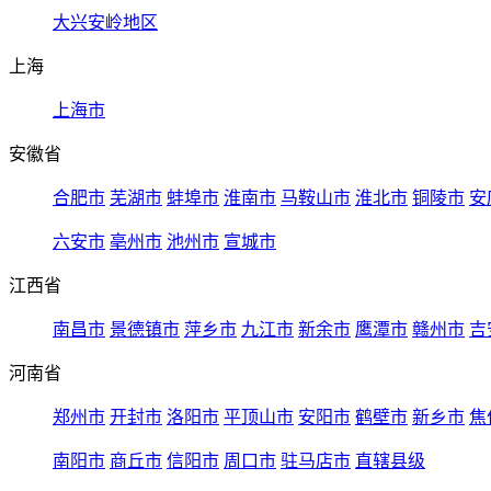
大兴安岭地区
上海
上海市
安徽省
合肥市
芜湖市
蚌埠市
淮南市
马鞍山市
淮北市
铜陵市
安
六安市
亳州市
池州市
宣城市
江西省
南昌市
景德镇市
萍乡市
九江市
新余市
鹰潭市
赣州市
吉
河南省
郑州市
开封市
洛阳市
平顶山市
安阳市
鹤壁市
新乡市
焦
南阳市
商丘市
信阳市
周口市
驻马店市
直辖县级