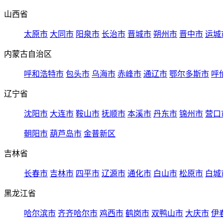
山西省
太原市
大同市
阳泉市
长治市
晋城市
朔州市
晋中市
运城
内蒙古自治区
呼和浩特市
包头市
乌海市
赤峰市
通辽市
鄂尔多斯市
呼
辽宁省
沈阳市
大连市
鞍山市
抚顺市
本溪市
丹东市
锦州市
营口
朝阳市
葫芦岛市
金普新区
吉林省
长春市
吉林市
四平市
辽源市
通化市
白山市
松原市
白城
黑龙江省
哈尔滨市
齐齐哈尔市
鸡西市
鹤岗市
双鸭山市
大庆市
伊