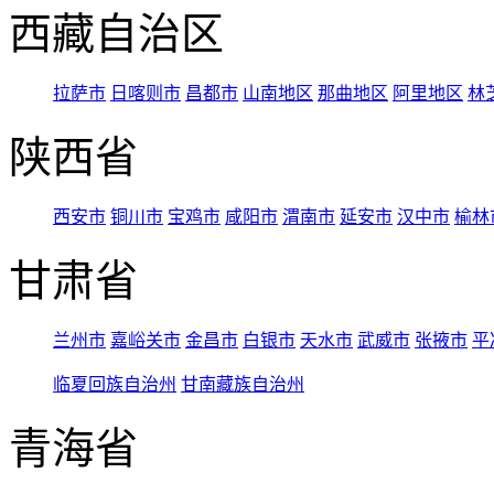
西藏自治区
拉萨市
日喀则市
昌都市
山南地区
那曲地区
阿里地区
林
陕西省
西安市
铜川市
宝鸡市
咸阳市
渭南市
延安市
汉中市
榆林
甘肃省
兰州市
嘉峪关市
金昌市
白银市
天水市
武威市
张掖市
平
临夏回族自治州
甘南藏族自治州
青海省