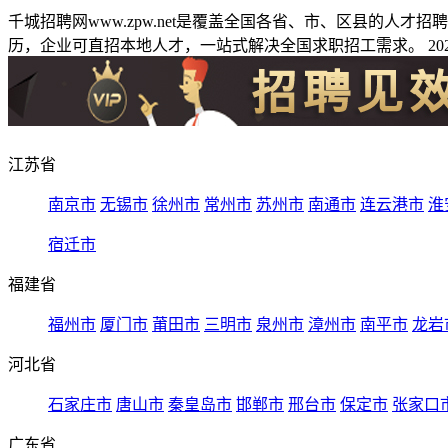
千城招聘网www.zpw.net是覆盖全国各省、市、区县的人
历，企业可直招本地人才，一站式解决全国求职招工需求。 2026
江苏省
南京市
无锡市
徐州市
常州市
苏州市
南通市
连云港市
淮
宿迁市
福建省
福州市
厦门市
莆田市
三明市
泉州市
漳州市
南平市
龙岩
河北省
石家庄市
唐山市
秦皇岛市
邯郸市
邢台市
保定市
张家口
广东省