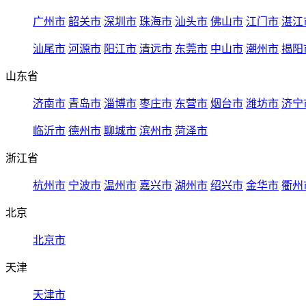
广州市
韶关市
深圳市
珠海市
汕头市
佛山市
江门市
湛江
汕尾市
河源市
阳江市
清远市
东莞市
中山市
潮州市
揭阳
山东省
济南市
青岛市
淄博市
枣庄市
东营市
烟台市
潍坊市
济宁
临沂市
德州市
聊城市
滨州市
菏泽市
浙江省
杭州市
宁波市
温州市
嘉兴市
湖州市
绍兴市
金华市
衢州
北京
北京市
天津
天津市