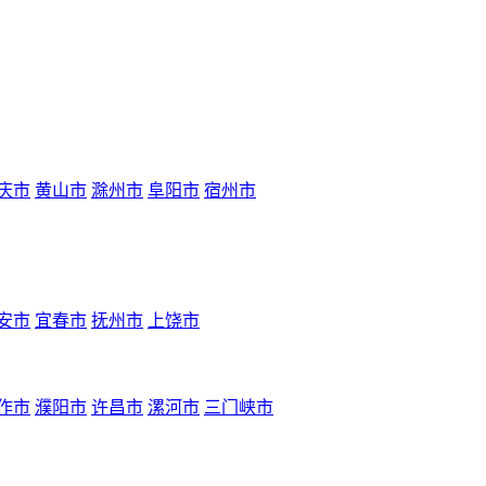
庆市
黄山市
滁州市
阜阳市
宿州市
安市
宜春市
抚州市
上饶市
作市
濮阳市
许昌市
漯河市
三门峡市