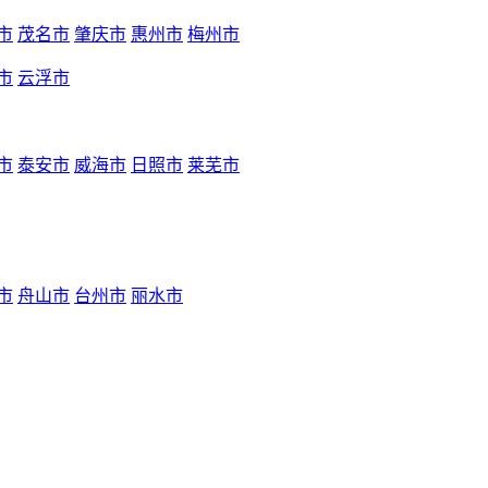
市
茂名市
肇庆市
惠州市
梅州市
市
云浮市
市
泰安市
威海市
日照市
莱芜市
市
舟山市
台州市
丽水市