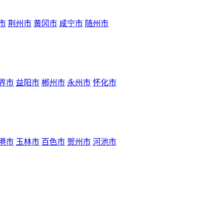
市
荆州市
黄冈市
咸宁市
随州市
界市
益阳市
郴州市
永州市
怀化市
港市
玉林市
百色市
贺州市
河池市