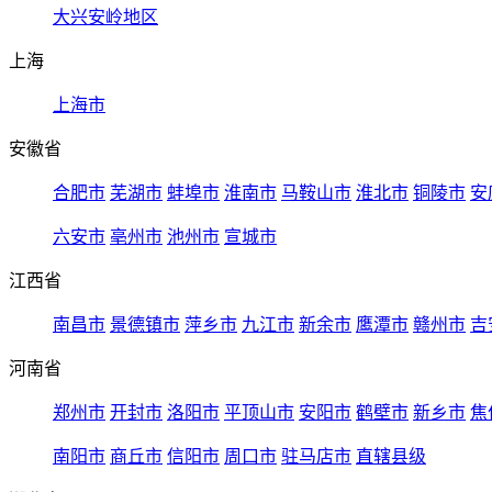
大兴安岭地区
上海
上海市
安徽省
合肥市
芜湖市
蚌埠市
淮南市
马鞍山市
淮北市
铜陵市
安
六安市
亳州市
池州市
宣城市
江西省
南昌市
景德镇市
萍乡市
九江市
新余市
鹰潭市
赣州市
吉
河南省
郑州市
开封市
洛阳市
平顶山市
安阳市
鹤壁市
新乡市
焦
南阳市
商丘市
信阳市
周口市
驻马店市
直辖县级