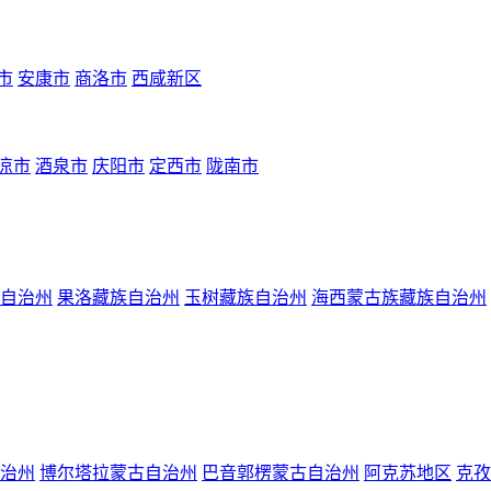
市
安康市
商洛市
西咸新区
凉市
酒泉市
庆阳市
定西市
陇南市
自治州
果洛藏族自治州
玉树藏族自治州
海西蒙古族藏族自治州
治州
博尔塔拉蒙古自治州
巴音郭楞蒙古自治州
阿克苏地区
克孜