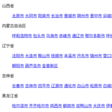
山西省
太原市
大同市
阳泉市
长治市
晋城市
朔州市
晋中市
运城
内蒙古自治区
呼和浩特市
包头市
乌海市
赤峰市
通辽市
鄂尔多斯市
呼
辽宁省
沈阳市
大连市
鞍山市
抚顺市
本溪市
丹东市
锦州市
营口
朝阳市
葫芦岛市
金普新区
吉林省
长春市
吉林市
四平市
辽源市
通化市
白山市
松原市
白城
黑龙江省
哈尔滨市
齐齐哈尔市
鸡西市
鹤岗市
双鸭山市
大庆市
伊