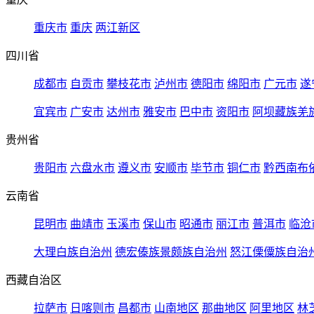
重庆市
重庆
两江新区
四川省
成都市
自贡市
攀枝花市
泸州市
德阳市
绵阳市
广元市
遂
宜宾市
广安市
达州市
雅安市
巴中市
资阳市
阿坝藏族羌
贵州省
贵阳市
六盘水市
遵义市
安顺市
毕节市
铜仁市
黔西南布
云南省
昆明市
曲靖市
玉溪市
保山市
昭通市
丽江市
普洱市
临沧
大理白族自治州
德宏傣族景颇族自治州
怒江傈僳族自治
西藏自治区
拉萨市
日喀则市
昌都市
山南地区
那曲地区
阿里地区
林