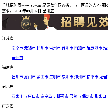
千城招聘网www.zpw.net是覆盖全国各省、市、区县的
需求。 2026年08月07日 星期五
江苏省
南京市
无锡市
徐州市
常州市
苏州市
南通市
连云港市
淮
宿迁市
福建省
福州市
厦门市
莆田市
三明市
泉州市
漳州市
南平市
龙岩
河北省
石家庄市
唐山市
秦皇岛市
邯郸市
邢台市
保定市
张家口
广东省