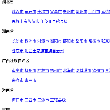
湖北省
武汉市
黄石市
十堰市
宜昌市
襄阳市
鄂州市
荆门市
孝感
恩施土家族苗族自治州
直辖县级
湖南省
长沙市
株洲市
湘潭市
衡阳市
邵阳市
岳阳市
常德市
张家
娄底市
湘西土家族苗族自治州
广西壮族自治区
南宁市
柳州市
桂林市
梧州市
北海市
防城港市
钦州市
贵
来宾市
崇左市
海南省
海口市
三亚市
三沙市
直辖县级
重庆