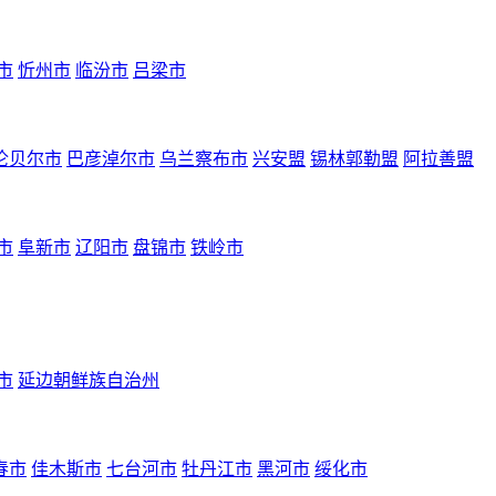
市
忻州市
临汾市
吕梁市
伦贝尔市
巴彦淖尔市
乌兰察布市
兴安盟
锡林郭勒盟
阿拉善盟
市
阜新市
辽阳市
盘锦市
铁岭市
市
延边朝鲜族自治州
春市
佳木斯市
七台河市
牡丹江市
黑河市
绥化市