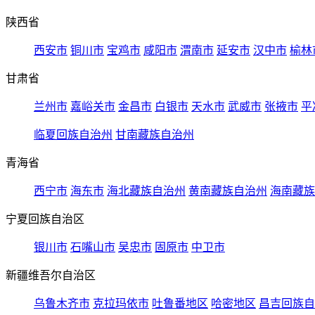
陕西省
西安市
铜川市
宝鸡市
咸阳市
渭南市
延安市
汉中市
榆林
甘肃省
兰州市
嘉峪关市
金昌市
白银市
天水市
武威市
张掖市
平
临夏回族自治州
甘南藏族自治州
青海省
西宁市
海东市
海北藏族自治州
黄南藏族自治州
海南藏族
宁夏回族自治区
银川市
石嘴山市
吴忠市
固原市
中卫市
新疆维吾尔自治区
乌鲁木齐市
克拉玛依市
吐鲁番地区
哈密地区
昌吉回族自