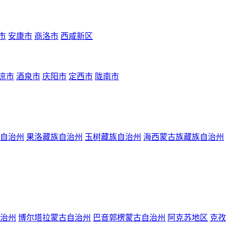
市
安康市
商洛市
西咸新区
凉市
酒泉市
庆阳市
定西市
陇南市
自治州
果洛藏族自治州
玉树藏族自治州
海西蒙古族藏族自治州
治州
博尔塔拉蒙古自治州
巴音郭楞蒙古自治州
阿克苏地区
克孜