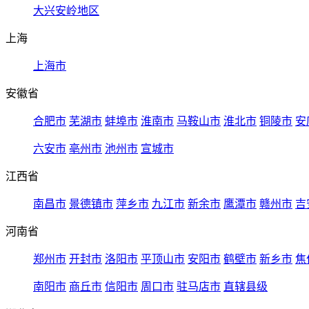
大兴安岭地区
上海
上海市
安徽省
合肥市
芜湖市
蚌埠市
淮南市
马鞍山市
淮北市
铜陵市
安
六安市
亳州市
池州市
宣城市
江西省
南昌市
景德镇市
萍乡市
九江市
新余市
鹰潭市
赣州市
吉
河南省
郑州市
开封市
洛阳市
平顶山市
安阳市
鹤壁市
新乡市
焦
南阳市
商丘市
信阳市
周口市
驻马店市
直辖县级