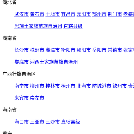
湖北省
武汉市
黄石市
十堰市
宜昌市
襄阳市
鄂州市
荆门市
孝感
恩施土家族苗族自治州
直辖县级
湖南省
长沙市
株洲市
湘潭市
衡阳市
邵阳市
岳阳市
常德市
张家
娄底市
湘西土家族苗族自治州
广西壮族自治区
南宁市
柳州市
桂林市
梧州市
北海市
防城港市
钦州市
贵
来宾市
崇左市
海南省
海口市
三亚市
三沙市
直辖县级
重庆