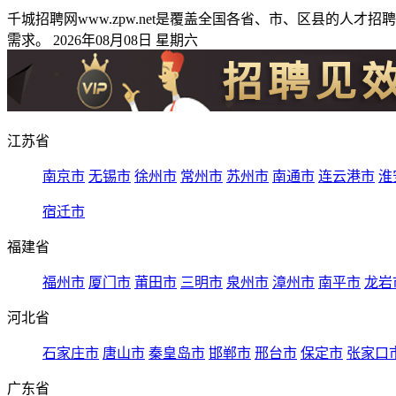
千城招聘网www.zpw.net是覆盖全国各省、市、区县的
需求。 2026年08月08日 星期六
江苏省
南京市
无锡市
徐州市
常州市
苏州市
南通市
连云港市
淮
宿迁市
福建省
福州市
厦门市
莆田市
三明市
泉州市
漳州市
南平市
龙岩
河北省
石家庄市
唐山市
秦皇岛市
邯郸市
邢台市
保定市
张家口
广东省