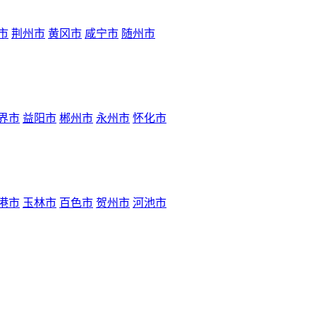
市
荆州市
黄冈市
咸宁市
随州市
界市
益阳市
郴州市
永州市
怀化市
港市
玉林市
百色市
贺州市
河池市