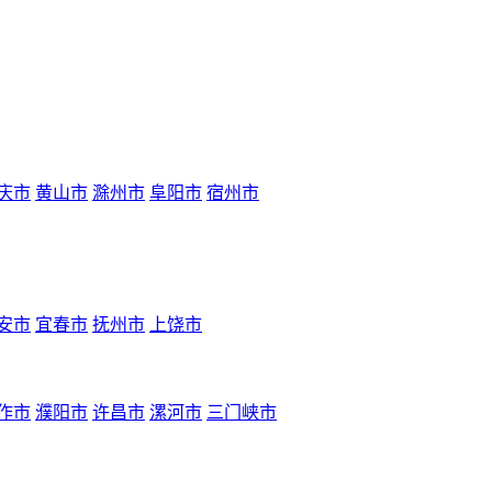
庆市
黄山市
滁州市
阜阳市
宿州市
安市
宜春市
抚州市
上饶市
作市
濮阳市
许昌市
漯河市
三门峡市