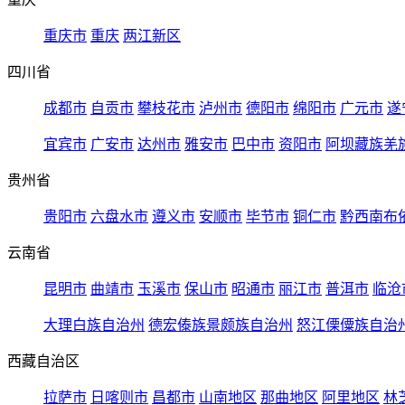
重庆市
重庆
两江新区
四川省
成都市
自贡市
攀枝花市
泸州市
德阳市
绵阳市
广元市
遂
宜宾市
广安市
达州市
雅安市
巴中市
资阳市
阿坝藏族羌
贵州省
贵阳市
六盘水市
遵义市
安顺市
毕节市
铜仁市
黔西南布
云南省
昆明市
曲靖市
玉溪市
保山市
昭通市
丽江市
普洱市
临沧
大理白族自治州
德宏傣族景颇族自治州
怒江傈僳族自治
西藏自治区
拉萨市
日喀则市
昌都市
山南地区
那曲地区
阿里地区
林