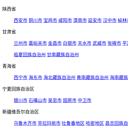
陕西省
西安市
铜川市
宝鸡市
咸阳市
渭南市
延安市
汉中市
榆林
甘肃省
兰州市
嘉峪关市
金昌市
白银市
天水市
武威市
张掖市
平
临夏回族自治州
甘南藏族自治州
青海省
西宁市
海东市
海北藏族自治州
黄南藏族自治州
海南藏族
宁夏回族自治区
银川市
石嘴山市
吴忠市
固原市
中卫市
新疆维吾尔自治区
乌鲁木齐市
克拉玛依市
吐鲁番地区
哈密地区
昌吉回族自