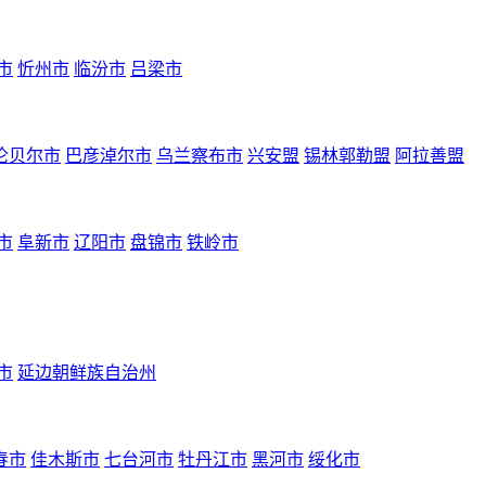
市
忻州市
临汾市
吕梁市
伦贝尔市
巴彦淖尔市
乌兰察布市
兴安盟
锡林郭勒盟
阿拉善盟
市
阜新市
辽阳市
盘锦市
铁岭市
市
延边朝鲜族自治州
春市
佳木斯市
七台河市
牡丹江市
黑河市
绥化市