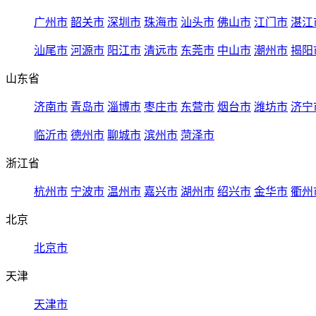
广州市
韶关市
深圳市
珠海市
汕头市
佛山市
江门市
湛江
汕尾市
河源市
阳江市
清远市
东莞市
中山市
潮州市
揭阳
山东省
济南市
青岛市
淄博市
枣庄市
东营市
烟台市
潍坊市
济宁
临沂市
德州市
聊城市
滨州市
菏泽市
浙江省
杭州市
宁波市
温州市
嘉兴市
湖州市
绍兴市
金华市
衢州
北京
北京市
天津
天津市