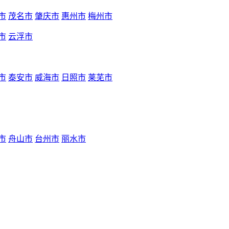
市
茂名市
肇庆市
惠州市
梅州市
市
云浮市
市
泰安市
威海市
日照市
莱芜市
市
舟山市
台州市
丽水市