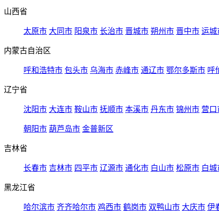
山西省
太原市
大同市
阳泉市
长治市
晋城市
朔州市
晋中市
运城
内蒙古自治区
呼和浩特市
包头市
乌海市
赤峰市
通辽市
鄂尔多斯市
呼
辽宁省
沈阳市
大连市
鞍山市
抚顺市
本溪市
丹东市
锦州市
营口
朝阳市
葫芦岛市
金普新区
吉林省
长春市
吉林市
四平市
辽源市
通化市
白山市
松原市
白城
黑龙江省
哈尔滨市
齐齐哈尔市
鸡西市
鹤岗市
双鸭山市
大庆市
伊