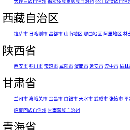
大理白族自治州
德宏傣族景颇族自治州
怒江傈僳族自治
西藏自治区
拉萨市
日喀则市
昌都市
山南地区
那曲地区
阿里地区
林
陕西省
西安市
铜川市
宝鸡市
咸阳市
渭南市
延安市
汉中市
榆林
甘肃省
兰州市
嘉峪关市
金昌市
白银市
天水市
武威市
张掖市
平
临夏回族自治州
甘南藏族自治州
青海省