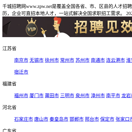
千城招聘网www.zpw.net是覆盖全国各省、市、区县的人
历，企业可直招本地人才，一站式解决全国求职招工需求。 2026
江苏省
南京市
无锡市
徐州市
常州市
苏州市
南通市
连云港市
淮
宿迁市
福建省
福州市
厦门市
莆田市
三明市
泉州市
漳州市
南平市
龙岩
河北省
石家庄市
唐山市
秦皇岛市
邯郸市
邢台市
保定市
张家口
广东省