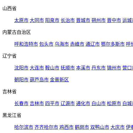
山西省
太原市
大同市
阳泉市
长治市
晋城市
朔州市
晋中市
运城
内蒙古自治区
呼和浩特市
包头市
乌海市
赤峰市
通辽市
鄂尔多斯市
呼
辽宁省
沈阳市
大连市
鞍山市
抚顺市
本溪市
丹东市
锦州市
营口
朝阳市
葫芦岛市
金普新区
吉林省
长春市
吉林市
四平市
辽源市
通化市
白山市
松原市
白城
黑龙江省
哈尔滨市
齐齐哈尔市
鸡西市
鹤岗市
双鸭山市
大庆市
伊