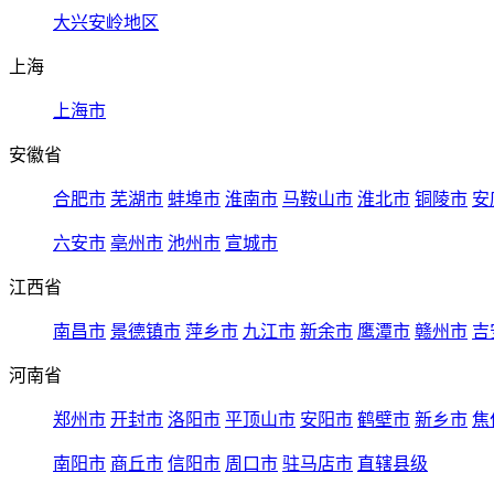
大兴安岭地区
上海
上海市
安徽省
合肥市
芜湖市
蚌埠市
淮南市
马鞍山市
淮北市
铜陵市
安
六安市
亳州市
池州市
宣城市
江西省
南昌市
景德镇市
萍乡市
九江市
新余市
鹰潭市
赣州市
吉
河南省
郑州市
开封市
洛阳市
平顶山市
安阳市
鹤壁市
新乡市
焦
南阳市
商丘市
信阳市
周口市
驻马店市
直辖县级