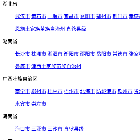
湖北省
武汉市
黄石市
十堰市
宜昌市
襄阳市
鄂州市
荆门市
孝感
恩施土家族苗族自治州
直辖县级
湖南省
长沙市
株洲市
湘潭市
衡阳市
邵阳市
岳阳市
常德市
张家
娄底市
湘西土家族苗族自治州
广西壮族自治区
南宁市
柳州市
桂林市
梧州市
北海市
防城港市
钦州市
贵
来宾市
崇左市
海南省
海口市
三亚市
三沙市
直辖县级