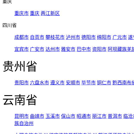
重庆
重庆市
重庆
两江新区
四川省
成都市
自贡市
攀枝花市
泸州市
德阳市
绵阳市
广元市
遂
宜宾市
广安市
达州市
雅安市
巴中市
资阳市
阿坝藏族羌
贵州省
贵阳市
六盘水市
遵义市
安顺市
毕节市
铜仁市
黔西南布
云南省
昆明市
曲靖市
玉溪市
保山市
昭通市
丽江市
普洱市
临沧
族自治州