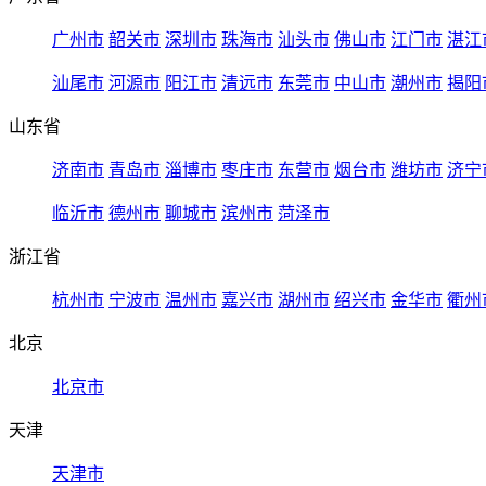
广州市
韶关市
深圳市
珠海市
汕头市
佛山市
江门市
湛江
汕尾市
河源市
阳江市
清远市
东莞市
中山市
潮州市
揭阳
山东省
济南市
青岛市
淄博市
枣庄市
东营市
烟台市
潍坊市
济宁
临沂市
德州市
聊城市
滨州市
菏泽市
浙江省
杭州市
宁波市
温州市
嘉兴市
湖州市
绍兴市
金华市
衢州
北京
北京市
天津
天津市