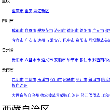
重庆
重庆市
重庆
两江新区
四川省
成都市
自贡市
攀枝花市
泸州市
德阳市
绵阳市
广元市
遂
宜宾市
广安市
达州市
雅安市
巴中市
资阳市
阿坝藏族羌
贵州省
贵阳市
六盘水市
遵义市
安顺市
毕节市
铜仁市
黔西南布
云南省
昆明市
曲靖市
玉溪市
保山市
昭通市
丽江市
普洱市
临沧
族自治州
大理白族自治州
德宏傣族景颇族自治州
怒江傈僳族自治
西藏自治区