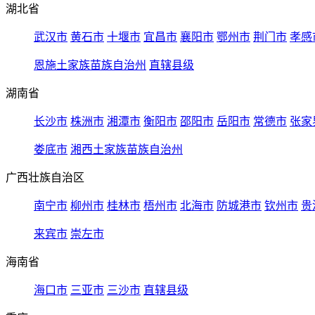
湖北省
武汉市
黄石市
十堰市
宜昌市
襄阳市
鄂州市
荆门市
孝感
恩施土家族苗族自治州
直辖县级
湖南省
长沙市
株洲市
湘潭市
衡阳市
邵阳市
岳阳市
常德市
张家
娄底市
湘西土家族苗族自治州
广西壮族自治区
南宁市
柳州市
桂林市
梧州市
北海市
防城港市
钦州市
贵
来宾市
崇左市
海南省
海口市
三亚市
三沙市
直辖县级