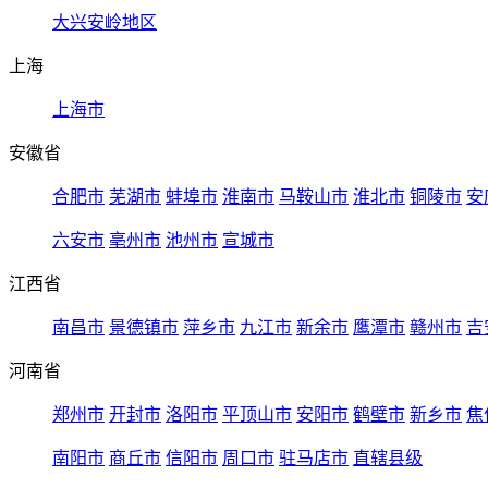
大兴安岭地区
上海
上海市
安徽省
合肥市
芜湖市
蚌埠市
淮南市
马鞍山市
淮北市
铜陵市
安
六安市
亳州市
池州市
宣城市
江西省
南昌市
景德镇市
萍乡市
九江市
新余市
鹰潭市
赣州市
吉
河南省
郑州市
开封市
洛阳市
平顶山市
安阳市
鹤壁市
新乡市
焦
南阳市
商丘市
信阳市
周口市
驻马店市
直辖县级