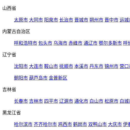
山西省
太原市
大同市
阳泉市
长治市
晋城市
朔州市
晋中市
运城
内蒙古自治区
呼和浩特市
包头市
乌海市
赤峰市
通辽市
鄂尔多斯市
呼
辽宁省
沈阳市
大连市
鞍山市
抚顺市
本溪市
丹东市
锦州市
营口
朝阳市
葫芦岛市
金普新区
吉林省
长春市
吉林市
四平市
辽源市
通化市
白山市
松原市
白城
黑龙江省
哈尔滨市
齐齐哈尔市
鸡西市
鹤岗市
双鸭山市
大庆市
伊