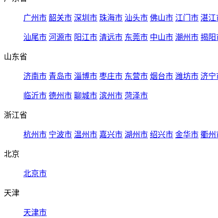
广州市
韶关市
深圳市
珠海市
汕头市
佛山市
江门市
湛江
汕尾市
河源市
阳江市
清远市
东莞市
中山市
潮州市
揭阳
山东省
济南市
青岛市
淄博市
枣庄市
东营市
烟台市
潍坊市
济宁
临沂市
德州市
聊城市
滨州市
菏泽市
浙江省
杭州市
宁波市
温州市
嘉兴市
湖州市
绍兴市
金华市
衢州
北京
北京市
天津
天津市