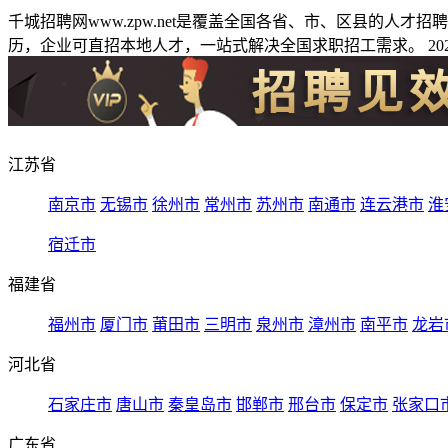
千城招聘网www.zpw.net是覆盖全国各省、市、区县的人
历，企业可直招本地人才，一站式解决全国求职招工需求。 2026
江苏省
南京市
无锡市
徐州市
常州市
苏州市
南通市
连云港市
淮
宿迁市
福建省
福州市
厦门市
莆田市
三明市
泉州市
漳州市
南平市
龙岩
河北省
石家庄市
唐山市
秦皇岛市
邯郸市
邢台市
保定市
张家口
广东省