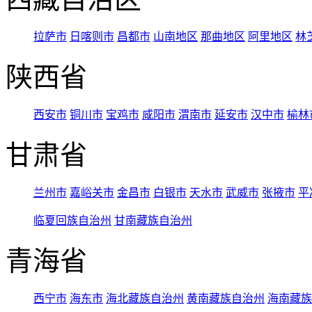
拉萨市
日喀则市
昌都市
山南地区
那曲地区
阿里地区
林
陕西省
西安市
铜川市
宝鸡市
咸阳市
渭南市
延安市
汉中市
榆林
甘肃省
兰州市
嘉峪关市
金昌市
白银市
天水市
武威市
张掖市
平
临夏回族自治州
甘南藏族自治州
青海省
西宁市
海东市
海北藏族自治州
黄南藏族自治州
海南藏族